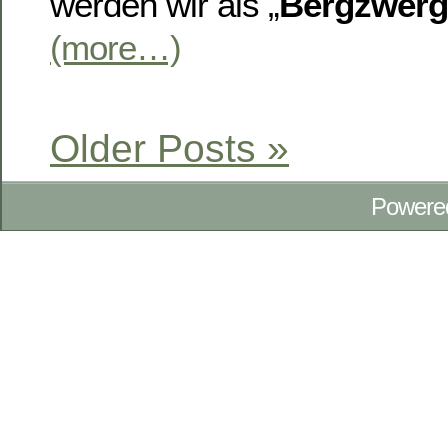
werden wir als „
Bergzwerg
(more…)
Older Posts »
Powere