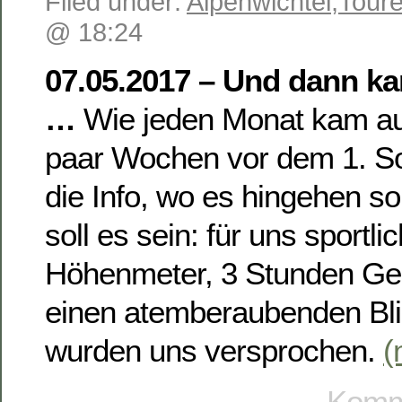
Filed under:
Alpenwichtel
,
Toure
@ 18:24
07.05.2017 – Und dann ka
…
Wie jeden Monat kam au
paar Wochen vor dem 1. S
die Info, wo es hingehen so
soll es sein: für uns sportli
Höhenmeter, 3 Stunden Geh
einen atemberaubenden Blic
wurden uns versprochen.
(
Komme