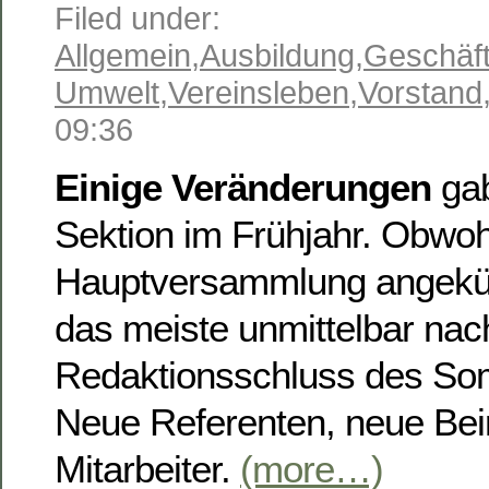
Filed under:
Allgemein
,
Ausbildung
,
Geschäft
Umwelt
,
Vereinsleben
,
Vorstand
09:36
Einige Veränderungen
gab
Sektion im Frühjahr. Obwoh
Hauptversammlung angekün
das meiste unmittelbar nac
Redaktionsschluss des So
Neue Referenten, neue Beir
Mitarbeiter.
(more…)