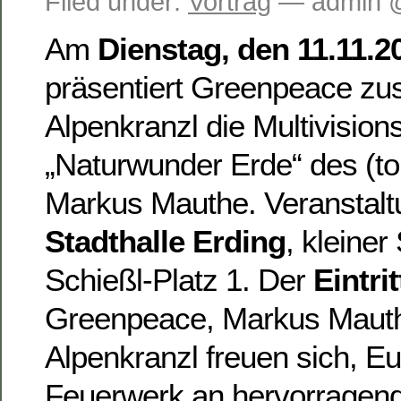
Filed under:
Vortrag
— admin @
Am
Dienstag, den 11.11.
präsentiert Greenpeace z
Alpenkranzl die Multivisio
„Naturwunder Erde“ des (tol
Markus Mauthe. Veranstaltu
Stadthalle Erding
, kleiner
Schießl-Platz 1. Der
Eintrit
Greenpeace, Markus Maut
Alpenkranzl freuen sich, E
Feuerwerk an hervorragen