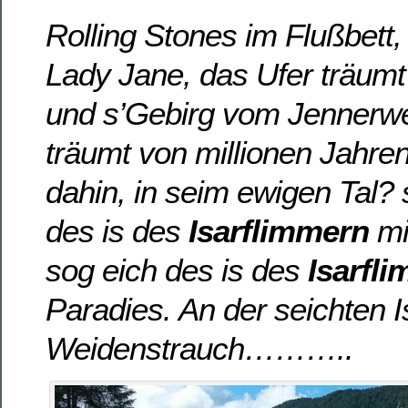
Rolling Stones im Flußbett
Lady Jane, das Ufer träum
und s’Gebirg vom Jennerwe
träumt von millionen Jahren,
dahin, in seim ewigen Tal
des is des
Isarflimmern
mi
sog eich des is
des
Isarfl
Paradies. An der seichten Is
Weidenstrauch………..