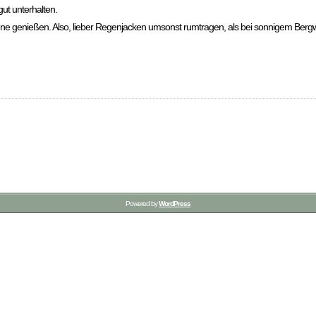
ut unterhalten.
e genießen. Also, lieber Regenjacken umsonst rumtragen, als bei sonnigem Bergwe
Powered by
WordPress