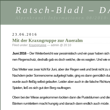
Ratsch-Bladl – D
Alpenkranzl-Informationen 08/2010
23.06.2016
Mit der Kraxngruppe zur Aueralm
Filed under:
Kraxngruppe
— admin @ 20:10
Juni 2016
– Der Wetterbericht war pessimistisch und ein paar haben sich 
nen Regenschutz, deshalb gab es doch welche, die es wagten. Und wie es
Das Wetter war zwar kühl für Juni, aber der Regen weit und breit nicht z
Nachdem jeder Sonnencreme aufgelegt hatte, ging es dann gemütlich durc
wurde auch fleißig selbst gelaufen. Leider aber auch in die falsche Ri
Spielen, ließ es sich gut den Berg rauftragen.
Oben bei der Wiese angekommen lockten dann die Pusteblumen und die Hüt
Bänken rumklettern macht hungrig und danach dann endlich auch müde.