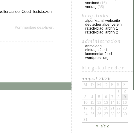
vorstand
(16)
vortrag
(35)
tter auf der Couch feststecken.
berg-links
alpenkranzl webseite
deutscher alpenverein
Kommentare deaktiviert
ratsch-bladl archiv 1
ratsch-bladl archiv 2
administration
anmelden
eintrags-feed
kommentar-feed
wordpress.org
blog-kalender
august 2026
M
D
M
D
F
S
S
1
2
3
4
5
6
7
8
9
10
11
12
13
14
15
16
17
18
19
20
21
22
23
24
25
26
27
28
29
30
31
« dez.