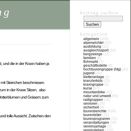
ng
beitrag suchen
kategorien
allgemein
(103)
alpenwichtel
(22)
ausbildung
(12)
ausgleichssport
(16)
bergzwerge
(12)
familien
(8)
flohmarkt
(7)
, und die in der Kraxn haben ja
geschäftsstelle
(8)
hochtourengruppe (htg)
(24)
jugend
(30)
kletteranlage
(2)
kranzlerkids
(32)
l mit Steinchen beschmissen.
kraxngruppe
(5)
kurse
(67)
um in der Kraxe Sitzen, also
mountainbike
(62)
natur und umwelt
(45)
n Dotterblumen und Gräsern zum
radlgruppen
(10)
senioren
(16)
sicherheit
(4)
tourenberichte
(639)
tourenleiter
(19)
nd tolle Aussicht. Zwischen den
tourenprogramm
(72)
veranstaltungen
(19)
vereinsanlage
(2)
vereinsleben
(120)