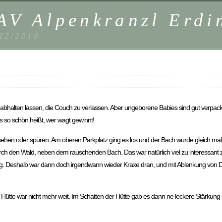
AV Alpenkranzl Erdi
-12/2018
abhalten lassen, die Couch zu verlassen. Aber ungeborene Babies sind gut verpackt
 so schön heißt, wer wagt gewinnt!
u sehen oder spüren. Am oberen Parkplatz ging es los und der Bach wurde gleich ma
h den Wald, neben dem rauschenden Bach. Das war natürlich viel zu interessant z
chtung. Deshalb war dann doch irgendwann wieder Kraxe dran, und mit Ablenkung vo
te war nicht mehr weit. Im Schatten der Hütte gab es dann ne leckere Stärkung u