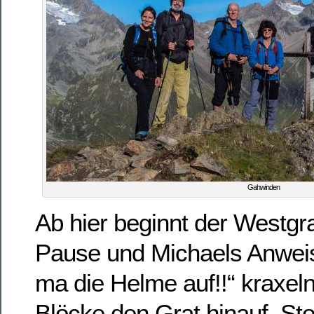
Gahwinden
Ab hier beginnt der Westgr
Pause und Michaels Anweisu
ma die Helme auf!!“ kraxeln
Blöcke den Grat hinauf. S