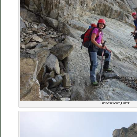
und no fui weiter „Ummi“