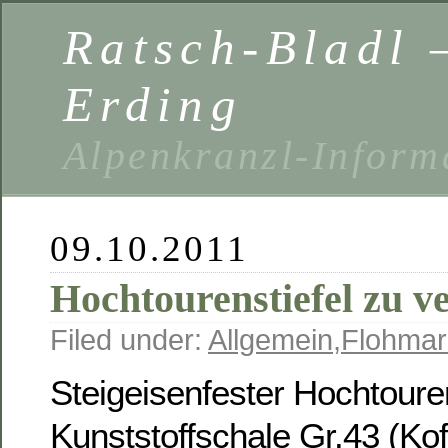
Ratsch-Bladl 
Erding
Alpenkranzl-Inform
09.10.2011
Hochtourenstiefel zu v
Filed under:
Allgemein
,
Flohmar
Steigeisenfester Hochtouren
Kunststoffschale Gr.43 (Kof